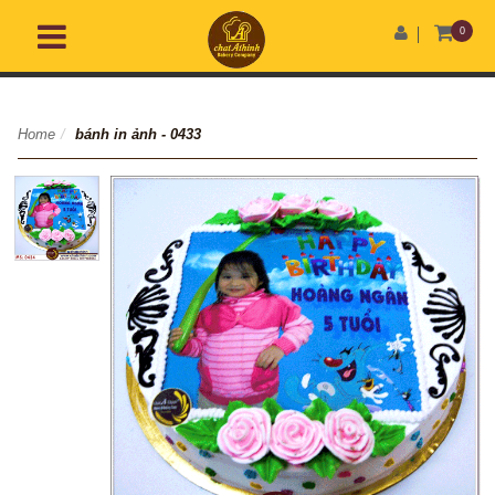
0
Home
/
bánh in ảnh - 0433