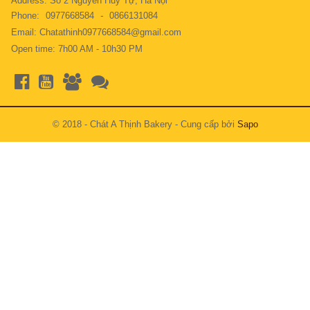
Address: Số 2 Nguyễn Huy Tự, Hà Nội
Phone:
0977668584
-
0866131084
Email: Chatathinh0977668584@gmail.com
Open time: 7h00 AM - 10h30 PM
© 2018 - Chát A Thịnh Bakery - Cung cấp bởi
Sapo