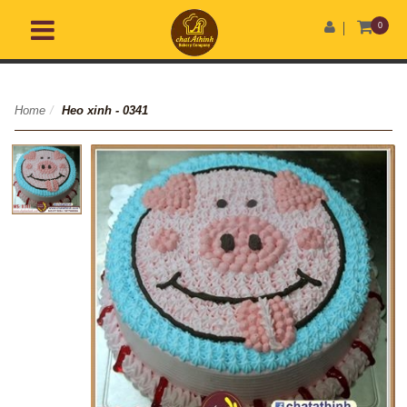
0
Home
/
Heo xinh - 0341