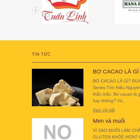
TIN TỨC
BƠ CACAO LÀ GÌ
BƠ CACAO LÀ GÌ? ĐƯ
Series Tìm Hiểu Nguyê
thắc mắc: Bơ cacao là g
hay không? Và...
Xem chi tiết
Men và muối
VÌ SAO MUỐI LÀM CH
GLUTEN KHỎE HƠN? Hiể