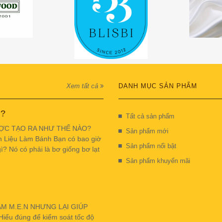
Xem tất cả
DANH MỤC SẢN PHẨM
 ?
Tất cả sản phẩm
ỢC TẠO RA NHƯ THẾ NÀO?
Sản phẩm mới
n Liệu Làm Bánh Bạn có bao giờ
Sản phẩm nổi bật
ì? Nó có phải là bơ giống bơ lạt
Sản phẩm khuyến mãi
ẬM M.E.N NHƯNG LẠI GIÚP
u đúng để kiểm soát tốc độ