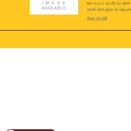
lên m.e.n và độ ổn địn
muối đơn giản là nguyên 
Xem chi tiết