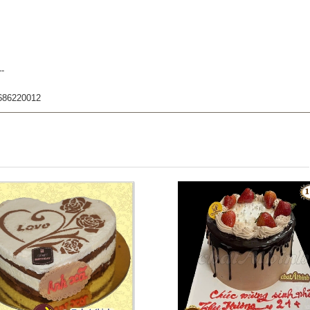
--
686220012