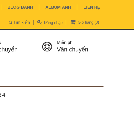
BLOG BÁNH
ALBUM ẢNH
LIÊN HỆ
Tìm kiếm
Giỏ hàng
(0)
Đăng nhập
ụ
Miễn phí
chuyển
Vận chuyển
34
ệ