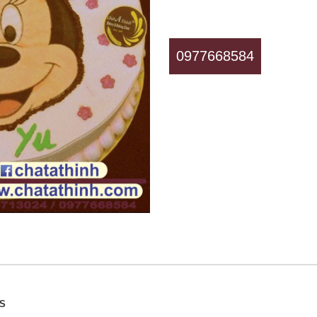
0977668584
SS