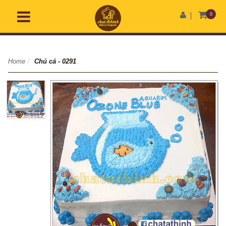
0
Home
/
Chú cá - 0291