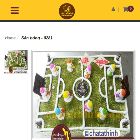
0
Home
/
Sân bóng - 0281