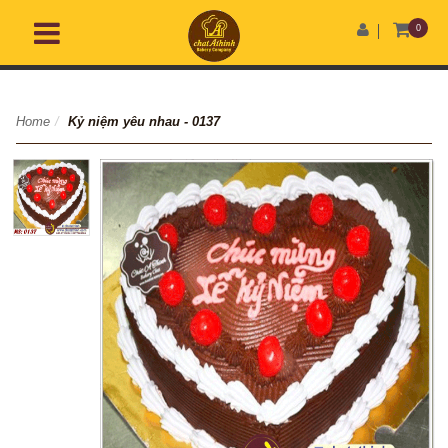
0
Home
/
Kỷ niệm yêu nhau - 0137