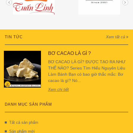
TIN TỨC
Xem tất cả
BƠ CACAO LÀ GÌ ?
BƠ CACAO LÀ GÌ? ĐƯỢC TẠO RA NHƯ
THẾ NÀO? Series Tìm Hiểu Nguyên Liệu
Làm Bánh Bạn có bao giờ thắc mắc: Bơ
cacao là gì? Nó...
Xem chi tiết
DANH MỤC SẢN PHẨM
Tất cả sản phẩm
Sản phẩm mới