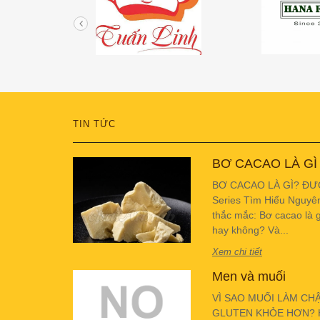
TIN TỨC
BƠ CACAO LÀ GÌ
BƠ CACAO LÀ GÌ? ĐƯ
Series Tìm Hiểu Nguyê
thắc mắc: Bơ cacao là g
hay không? Và...
Xem chi tiết
Men và muối
VÌ SAO MUỐI LÀM CH
GLUTEN KHỎE HƠN? Hiể