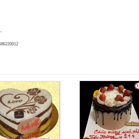
--
686220012