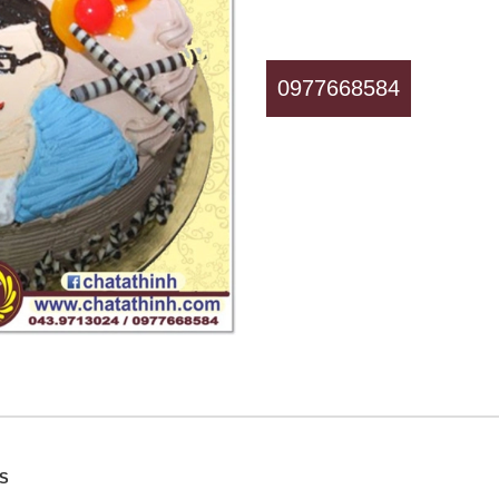
0977668584
SS