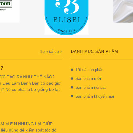
Xem tất cả
DANH MỤC SẢN PHẨM
 ?
Tất cả sản phẩm
ỢC TẠO RA NHƯ THẾ NÀO?
Sản phẩm mới
n Liệu Làm Bánh Bạn có bao giờ
Sản phẩm nổi bật
ì? Nó có phải là bơ giống bơ lạt
Sản phẩm khuyến mãi
ẬM M.E.N NHƯNG LẠI GIÚP
u đúng để kiểm soát tốc độ