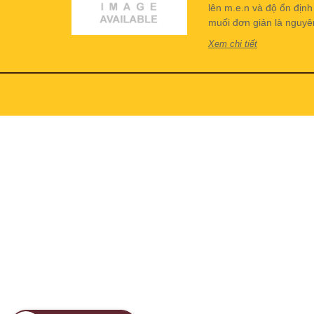
lên m.e.n và độ ổn địn
muối đơn giản là nguyên 
Xem chi tiết