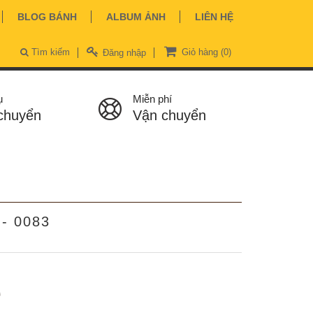
BLOG BÁNH
ALBUM ẢNH
LIÊN HỆ
Tìm kiếm
Giỏ hàng
(0)
Đăng nhập
ụ
Miễn phí
chuyển
Vận chuyển
 - 0083
ệ