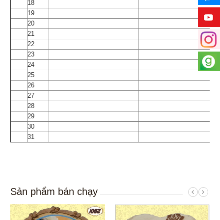
18
19
20
21
22
23
24
25
26
27
28
29
30
31
Sản phẩm bán chạy