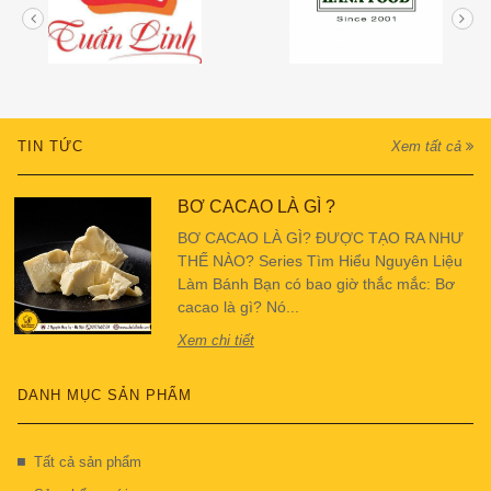
TIN TỨC
Xem tất cả
BƠ CACAO LÀ GÌ ?
BƠ CACAO LÀ GÌ? ĐƯỢC TẠO RA NHƯ
THẾ NÀO? Series Tìm Hiểu Nguyên Liệu
Làm Bánh Bạn có bao giờ thắc mắc: Bơ
cacao là gì? Nó...
Xem chi tiết
DANH MỤC SẢN PHẨM
Tất cả sản phẩm