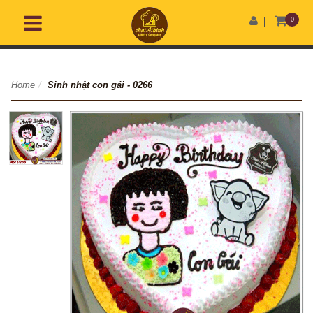
0
Home
/
Sinh nhật con gái - 0266