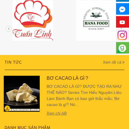
TIN TỨC
Xem tất cả
BƠ CACAO LÀ GÌ ?
BƠ CACAO LÀ GÌ? ĐƯỢC TẠO RA NHƯ
THẾ NÀO? Series Tìm Hiểu Nguyên Liệu
Làm Bánh Bạn có bao giờ thắc mắc: Bơ
cacao là gì? Nó...
Xem chi tiết
DANH MỤC SẢN PHẨM