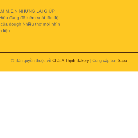
ẬM M.E.N NHƯNG LẠI GIÚP
u đúng để kiểm soát tốc độ
h của dough Nhiều thợ mới nhìn
liệu...
© Bản quyền thuộc về
Chát A Thịnh Bakery
| Cung cấp bởi
Sapo