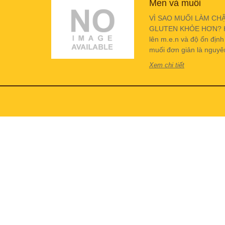
Men và muối
VÌ SAO MUỐI LÀM CH
GLUTEN KHỎE HƠN? Hiể
lên m.e.n và độ ổn địn
muối đơn giản là nguyên 
Xem chi tiết