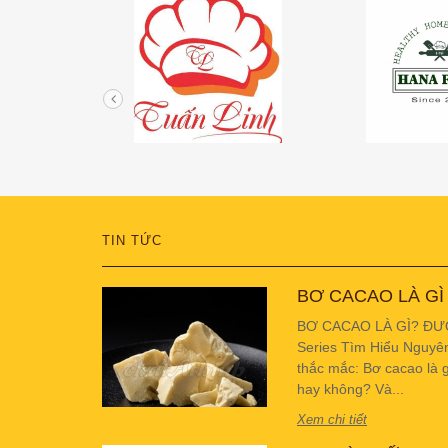
TIN TỨC
BƠ CACAO LÀ GÌ
BƠ CACAO LÀ GÌ? ĐƯ
Series Tìm Hiểu Nguyê
thắc mắc: Bơ cacao là g
hay không? Và...
Xem chi tiết