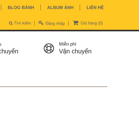
BLOG BÁNH
ALBUM ẢNH
LIÊN HỆ
Tìm kiếm
Giỏ hàng
(0)
Đăng nhập
ụ
Miễn phí
chuyển
Vận chuyển