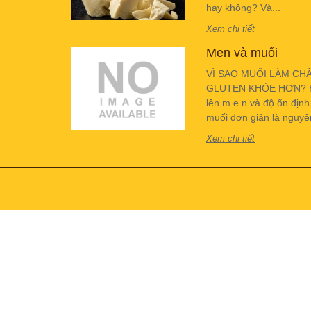
hay không? Và...
Xem chi tiết
Men và muối
VÌ SAO MUỐI LÀM CH
GLUTEN KHỎE HƠN? Hiể
lên m.e.n và độ ổn địn
muối đơn giản là nguyên 
Xem chi tiết