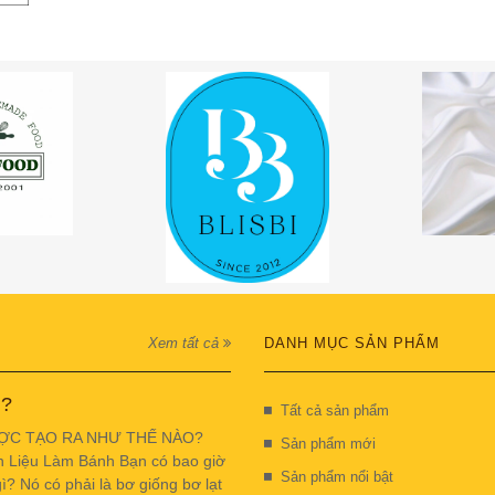
Xem tất cả
DANH MỤC SẢN PHẨM
 ?
Tất cả sản phẩm
ỢC TẠO RA NHƯ THẾ NÀO?
Sản phẩm mới
n Liệu Làm Bánh Bạn có bao giờ
Sản phẩm nổi bật
ì? Nó có phải là bơ giống bơ lạt