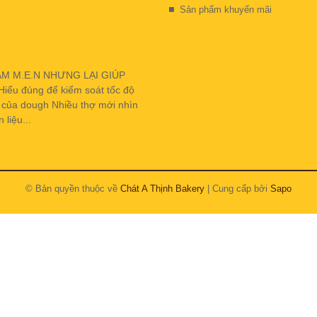
Sản phẩm khuyến mãi
ẬM M.E.N NHƯNG LẠI GIÚP
u đúng để kiểm soát tốc độ
h của dough Nhiều thợ mới nhìn
liệu...
© Bản quyền thuộc về
Chát A Thịnh Bakery
| Cung cấp bởi
Sapo