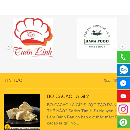
TIN TỨC
Xem tất cả
BƠ CACAO LÀ GÌ ?
BƠ CACAO LÀ GÌ? ĐƯỢC TẠO RA NHƯ
THẾ NÀO? Series Tìm Hiểu Nguyên Liệu
Làm Bánh Bạn có bao giờ thắc mắc: Bơ
cacao là gì? Nó...